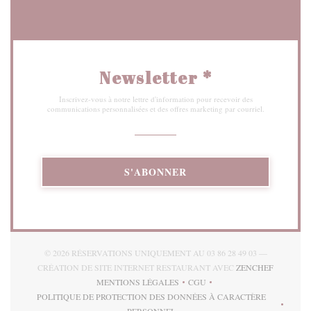
Newsletter
*
Inscrivez-vous à notre lettre d'information pour recevoir des
communications personnalisées et des offres marketing par courriel.
S'ABONNER
© 2026 RÉSERVATIONS UNIQUEMENT AU 03 86 28 49 03 —
((OUVRE
CRÉATION DE SITE INTERNET RESTAURANT AVEC
ZENCHEF
MENTIONS LÉGALES
CGU
((OUVRE UNE NOUVELLE FENÊTRE))
((OUVRE UNE NOUVELLE FE
POLITIQUE DE PROTECTION DES DONNÉES À CARACTÈRE
((OUVRE UNE NOUVELLE FENÊTRE))