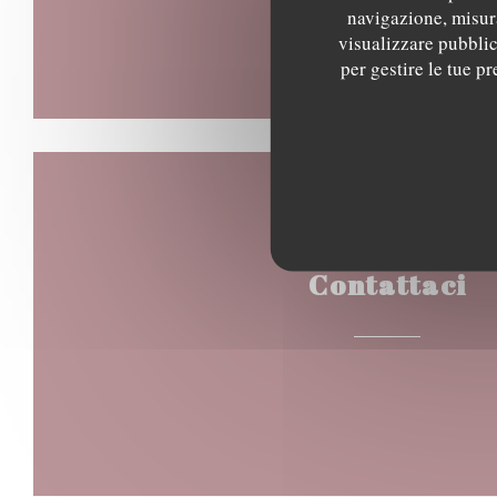
navigazione, misura
visualizzare pubblici
per gestire le tue p
Contattaci