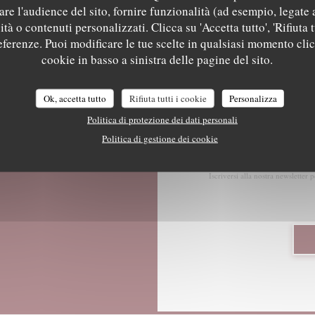
re l'audience del sito, fornire funzionalità (ad esempio, legate 
tà o contenuti personalizzati. Clicca su 'Accetta tutto', 'Rifiuta t
Facebook ((apre una nuova finestr
Instagram ((apre una nuova 
referenze. Puoi modificare le tue scelte in qualsiasi momento cli
cookie in basso a sinistra delle pagine del sito.
Ok, accetta tutto
Rifiuta tutti i cookie
Personalizza
Politica di protezione dei dati personali
Politica di gestione dei cookie
Ri
Iscriversi alla nostra newsletter