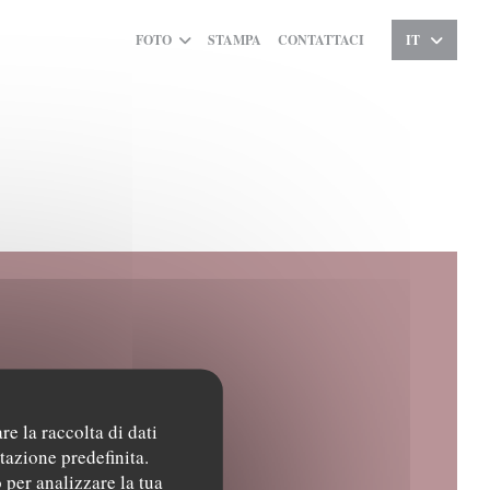
FOTO
STAMPA
CONTATTACI
IT
re la raccolta di dati
((apre una nuova finestra))
OIRE
tazione predefinita.
 per analizzare la tua