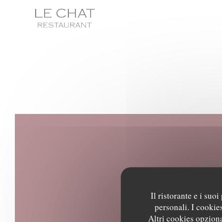
Personalizzazione delle tue scelte sui cookie
Il ristorante e i suo
42 
personali. I cookie
Altri cookies opziona