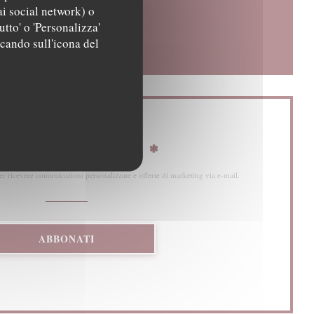
ai social network) o
utto' o 'Personalizza'
a))
finestra))
ccando sull'icona del
mani informato
*
 per ricevere comunicazioni personalizzate e offerte di marketing via e-mail.
ABBONATI