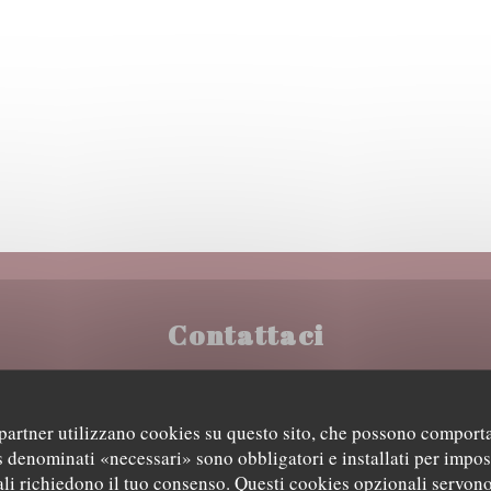
Contattaci
i partner utilizzano cookies su questo sito, che possono comporta
bis rue des Guérins - VILLECHAUD 58200 COSNE COURS SUR L
s denominati «necessari» sono obbligatori e installati per impos
li richiedono il tuo consenso. Questi cookies opzionali servono
03 86 28 49 03