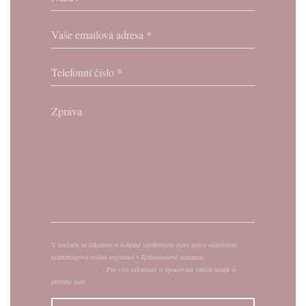
V souladu se zákonem o ochraně spotřebitele máte právo odmítnout
marketingová volání registrací v Robinsonově seznamu:
robinsonseznam.cz
. Pro více informací o zpracování vašich údajů si
přečtěte naše
zásady ochrany osobních údajů
.