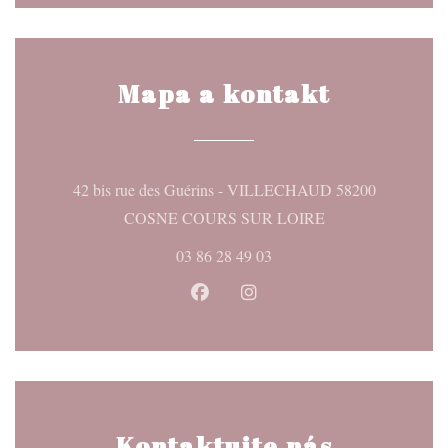
Mapa a kontakt
42 bis rue des Guérins - VILLECHAUD 58200
((otevře se v novém
COSNE COURS SUR LOIRE
03 86 28 49 03
Facebook ((otevře se v novém okn
Instagram ((otevře se v no
Kontaktujte nás