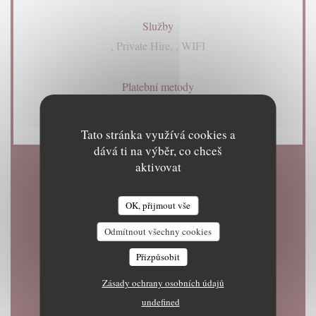
Služby
, Private Hire, , WIFI
Platební metody
Eurocard/Mastercard, Cash, Visa, Debit Card
Tato stránka využívá cookies a
dává ti na výběr, co chceš
aktivovat
Otevírací hodiny
OK, přijmout vše
Odmítnout všechny cookies
Přizpůsobit
Pondělí
Zavřeno
Zásady ochrany osobních údajů
undefined