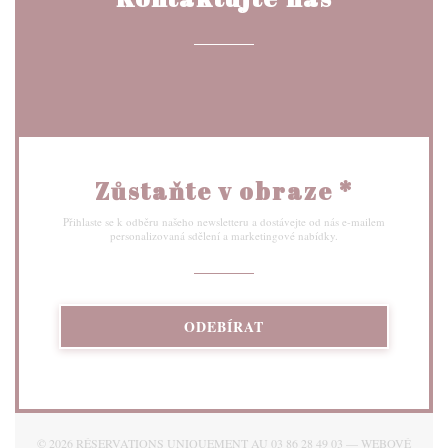
Zůstaňte v obraze
*
Přihlaste se k odběru našeho newsletteru a dostávejte od nás e-mailem
personalizovaná sdělení a marketingové nabídky.
ODEBÍRAT
© 2026 RÉSERVATIONS UNIQUEMENT AU 03 86 28 49 03 — WEBOVÉ